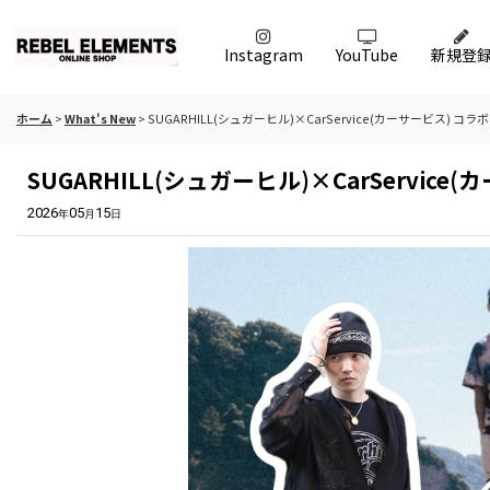
Instagram
YouTube
新規登
ホーム
>
What's New
>
SUGARHILL(シュガーヒル)×CarService(カーサービス)
SUGARHILL(シュガーヒル)×CarServ
2026
05
15
年
月
日