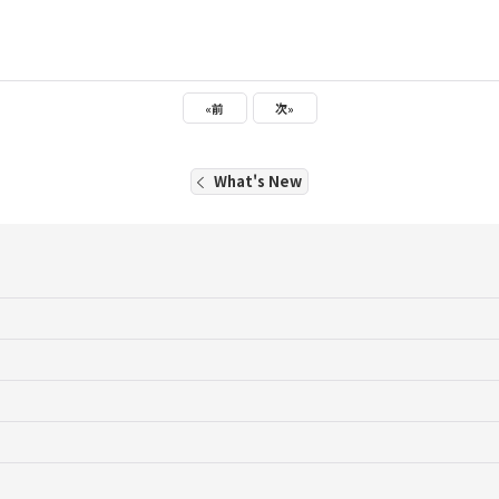
«
前
次
»
What's New