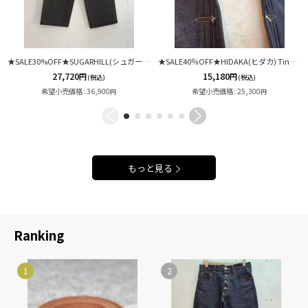
★SALE30%OFF★SUGARHILL(シュガーヒル) "CS" MODERN DENIM WIDE CUT 26880402(BLK)
★SALE40％OFF★HIDAKA(ヒダカ) Tiny Watch Necklace HDK-NE09 E
27,720
15,180
円
円
(税込)
(税込)
希望小売価格
:
36,900
希望小売価格
:
25,300
円
円
もっと見る
Ranking
1
2