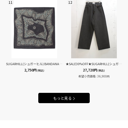
11
12
SUGARHILL(シュガーヒル) BANDANA SGHBNDN001(BLK)
★SALE30%OFF★SUGARHILL(シュガーヒル) "CS" MODERN DENIM WIDE CUT 26880402(BLK)
2,750
27,720
円
円
(税込)
(税込)
希望小売価格
:
36,900
円
もっと見る