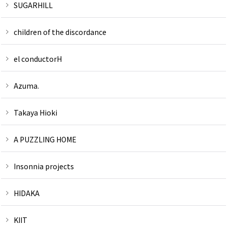
SUGARHILL
children of the discordance
el conductorH
Azuma.
Takaya Hioki
A PUZZLING HOME
Insonnia projects
HIDAKA
KIIT