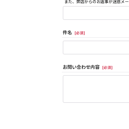
また、弊店からのお返事が迷惑メー
件名
[
必須
]
お問い合わせ内容
[
必須
]