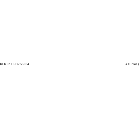
ER JKT PD26SJ04
Azuma.(