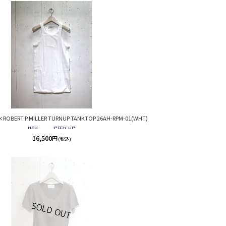
ROBERT P.MILLER TURNUP TANKTOP 26AH-RPM-01(WHT)
16,500
円
(税込)