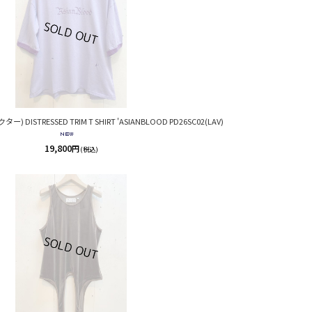
ター) DISTRESSED TRIM T SHIRT 'ASIANBLOOD PD26SC02(LAV)
19,800
円
(税込)