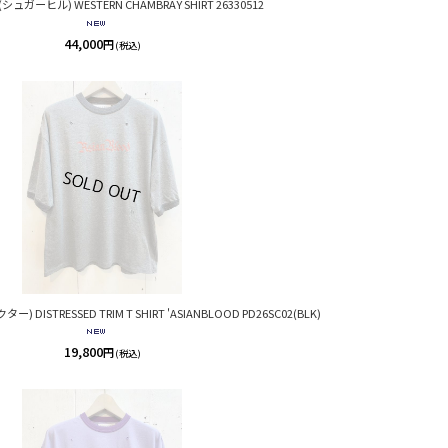
(シュガーヒル) WESTERN CHAMBRAY SHIRT 26330512
44,000
円
(税込)
ター) DISTRESSED TRIM T SHIRT 'ASIANBLOOD PD26SC02(BLK)
19,800
円
(税込)