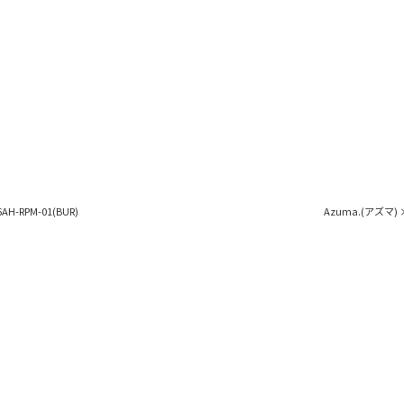
AH-RPM-01(BUR)
Azuma.(アズマ) ×