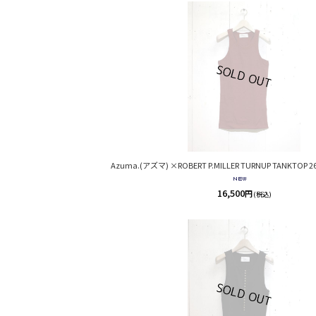
Azuma.(アズマ) ×ROBERT P.MILLER TURNUP TANKTOP 26
16,500
円
(税込)