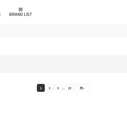
録
BRAND LIST
...
1
2
3
22
次
»