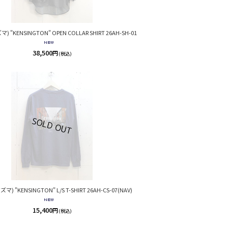
) "KENSINGTON" OPEN COLLAR SHIRT 26AH-SH-01
38,500
円
(税込)
マ) "KENSINGTON" L/S T-SHIRT 26AH-CS-07(NAV)
15,400
円
(税込)