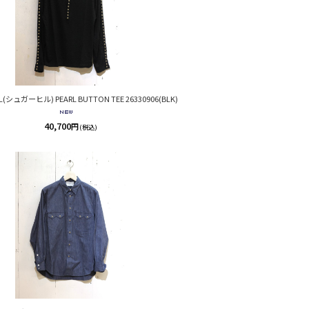
L(シュガーヒル) PEARL BUTTON TEE 26330906(BLK)
40,700
円
(税込)