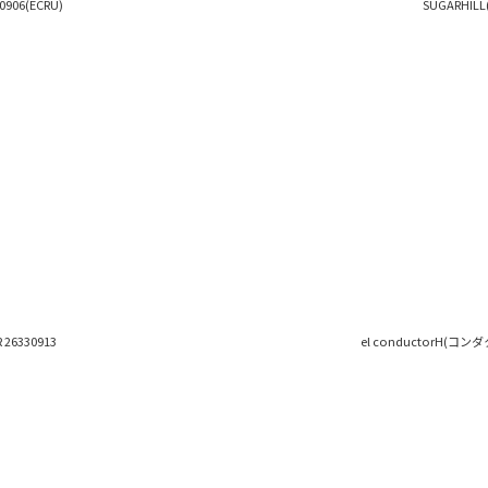
906(ECRU)
SUGARHILL
el conductorH(コンダク
26330913