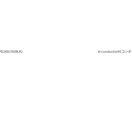
D26SC05(BLK)
el conductorH(コンダク