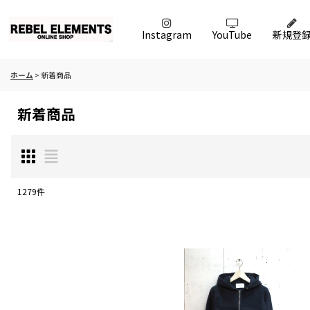
Instagram
YouTube
新規登
ホーム
>
新着商品
新着商品
1279
件
表示数
:
在庫あり
並び順
: