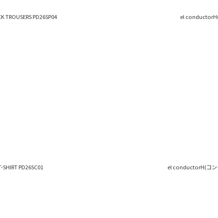
 TROUSERS PD26SP04
el conductor
-SHIRT PD26SC01
el conductorH(コン