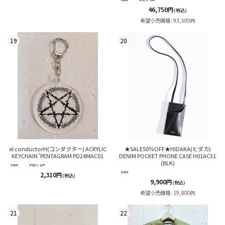
46,750
円
(税込)
希望小売価格
:
93,500
円
19
20
el conductorH(コンダクター) ACRYLIC
★SALE50％OFF★HIDAKA(ヒダカ)
KEYCHAIN 'PENTAGRAM PD24MAC01
DENIM POCKET PHONE CASE H01AC31
(BLK)
2,310
円
(税込)
9,900
円
(税込)
希望小売価格
:
19,800
円
21
22