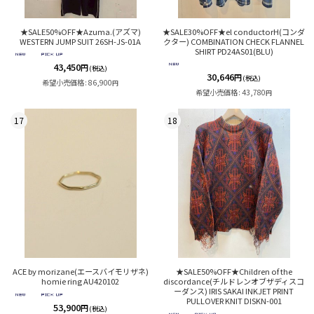
★SALE50%OFF★Azuma.(アズマ)
★SALE30%OFF★el conductorH(コンダ
WESTERN JUMP SUIT 26SH-JS-01A
クター) COMBINATION CHECK FLANNEL
SHIRT PD24AS01(BLU)
43,450
円
(税込)
30,646
円
(税込)
希望小売価格
:
86,900
円
希望小売価格
:
43,780
円
17
18
ACE by morizane(エースバイモリザネ)
★SALE50%OFF★Children of the
homie ring AU420102
discordance(チルドレンオブザディスコ
ーダンス) IRIS SAKAI INKJET PRINT
PULLOVER KNIT DISKN-001
53,900
円
(税込)