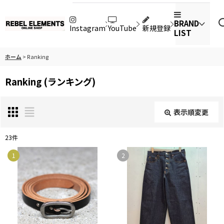
BRAND
Instagram
YouTube
新規登録
LIST
ホーム
>
Ranking
Ranking
(
ランキング
)
表示順変更
閉じる
23
件
在庫あり
1
2
絞り込む