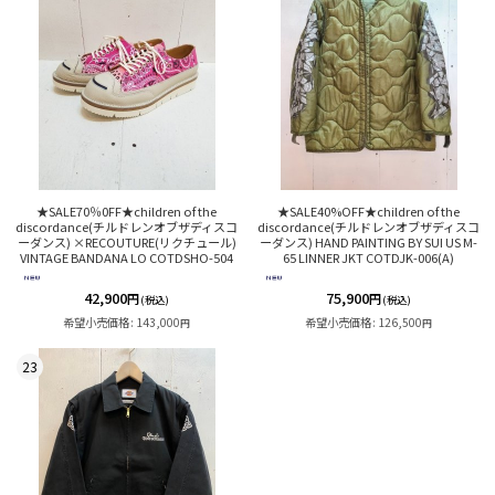
★SALE70％0FF★children of the
★SALE40%OFF★children of the
discordance(チルドレンオブザディスコ
discordance(チルドレンオブザディスコ
ーダンス) ×RECOUTURE(リクチュール)
ーダンス) HAND PAINTING BY SUI US M-
VINTAGE BANDANA LO COTDSHO-504
65 LINNER JKT COTDJK-006(A)
42,900
75,900
円
円
(税込)
(税込)
希望小売価格
:
143,000
希望小売価格
:
126,500
円
円
23