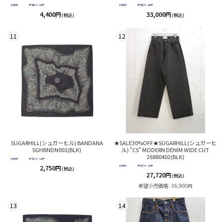
4,400
33,000
円
円
(税込)
(税込)
11
12
SUGARHILL(シュガーヒル) BANDANA
★SALE30%OFF★SUGARHILL(シュガーヒ
SGHBNDN001(BLK)
ル) "CS" MODERN DENIM WIDE CUT
26880402(BLK)
2,750
円
(税込)
27,720
円
(税込)
希望小売価格
:
36,900
円
13
14