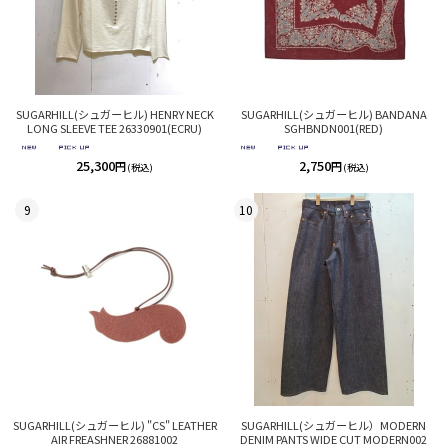
SUGARHILL(シュガーヒル) HENRY NECK
SUGARHILL(シュガーヒル) BANDANA
LONG SLEEVE TEE 26330901(ECRU)
SGHBNDN001(RED)
25,300
2,750
円
円
(税込)
(税込)
9
10
SUGARHILL(シュガーヒル) "CS" LEATHER
SUGARHILL(シュガーヒル）MODERN
AIR FREASHNER 26881002
DENIM PANTS WIDE CUT MODERN002