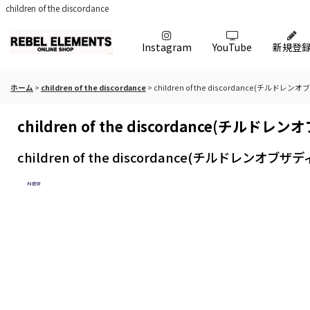
children of the discordance
Instagram
YouTube
新規登
ホーム
>
children of the discordance
>
children of the discordance(チルドレン
children of the discordance(チルドレ
children of the discordance(チルドレンオブザ