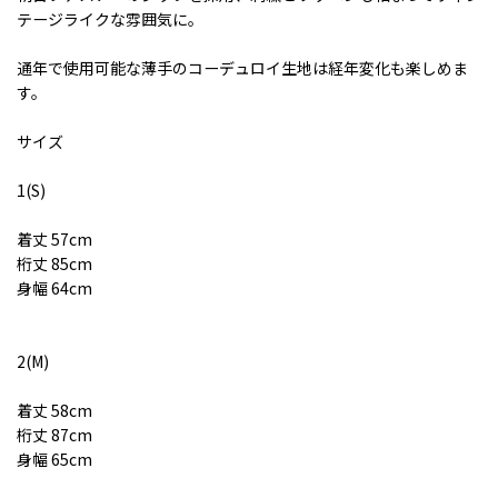
テージライクな雰囲気に。
通年で使用可能な薄手のコーデュロイ生地は経年変化も楽しめま
す。
サイズ
1(S)
着丈 57cm
桁丈 85cm
身幅 64cm
2(M)
着丈 58cm
桁丈 87cm
身幅 65cm