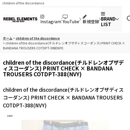
children of the discordance
BRAND
Instagram
YouTube
新規登録
LIST
ホーム
>
children of the discordance
>
children of the discordance(チルドレンオブザディスコーダンス) PRINT CHECK ×
BANDANA TROUSERS COTDPT-388(NVY)
children of the discordance(チルドレンオブザデ
ィスコーダンス) PRINT CHECK × BANDANA
TROUSERS COTDPT-388(NVY)
children of the discordance(チルドレンオブザディス
コーダンス) PRINT CHECK × BANDANA TROUSERS
COTDPT-388(NVY)