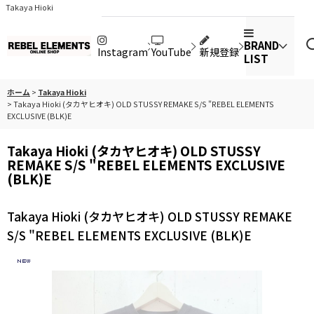
Takaya Hioki
BRAND
Instagram
YouTube
新規登録
LIST
ホーム
>
Takaya Hioki
>
Takaya Hioki (タカヤヒオキ) OLD STUSSY REMAKE S/S "REBEL ELEMENTS
EXCLUSIVE (BLK)E
Takaya Hioki (タカヤヒオキ) OLD STUSSY
REMAKE S/S "REBEL ELEMENTS EXCLUSIVE
(BLK)E
Takaya Hioki (タカヤヒオキ) OLD STUSSY REMAKE
S/S "REBEL ELEMENTS EXCLUSIVE (BLK)E