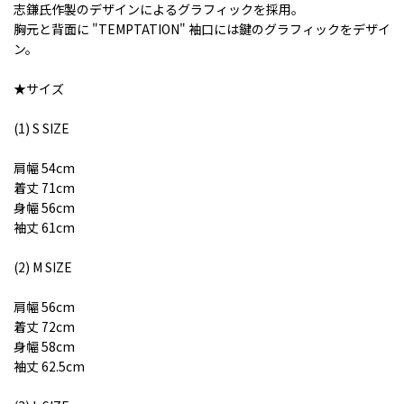
志鎌氏作製のデザインによるグラフィックを採用。
胸元と背面に "TEMPTATION" 袖口には鍵のグラフィックをデザイ
ン。
★サイズ
(1) S SIZE
肩幅 54cm
着丈 71cm
身幅 56cm
袖丈 61cm
(2) M SIZE
肩幅 56cm
着丈 72cm
身幅 58cm
袖丈 62.5cm