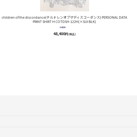
c
children of the discordance(チルドレンオブザディスコーダンス) PERSONAL DATA
PRINT SHIRT H COTDSH-122H(×SUI BLK)
48,400
円
(税込)