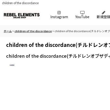
children of the discordance
Instagram
YouTube
新規登
ホーム
>
children of the discordance
>
children of the discordance(チルドレ
children of the discordance(チルド
children of the discordance(チルドレンオブザ