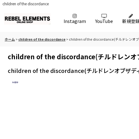
children of the discordance
Instagram
YouTube
新規登
ホーム
>
children of the discordance
>
children of the discordance(チルドレン
children of the discordance(チルドレ
children of the discordance(チルドレンオブザデ