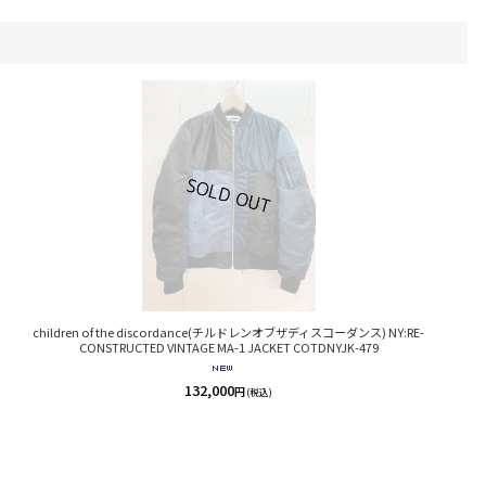
c
children of the discordance(チルドレンオブザディスコーダンス) NY:RE-
CONSTRUCTED VINTAGE MA-1 JACKET COTDNYJK-479
132,000
円
(税込)