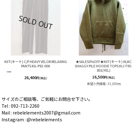
KIIT(キート) C/P HEAVY VELOR RELAXING
★SALE50%OFF★KIIT(キート) W/AC
PANTS KIL-P92-006
SHAGGY PILE HOODIE TOPS KIJ-T95-
801(YEL)
16,500
26,400
円
(税込)
円
(税込)
希望小売価格
:
33,000
円
サイズのご相談等、ご気軽にお問合せ下さい。
Tel : 092-713-2260
Mail : rebelelements2007@gmail.com
Instagram : @rebelelements