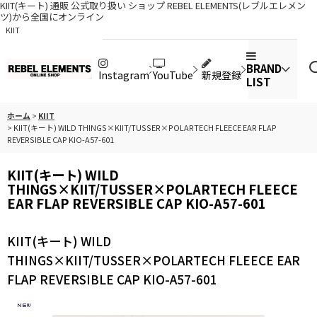
KIIT(キート) 通販 公式取り扱い ショップ REBEL ELEMENTS(レブルエレメン
ツ)から全国にオンライン
KIIT
BRAND
Instagram
YouTube
新規登録
LIST
ホーム
>
KIIT
>
KIIT(キート) WILD THINGS×KIIT/TUSSER×POLARTECH FLEECE EAR FLAP
REVERSIBLE CAP KIO-A57-601
KIIT(キート) WILD
THINGS×KIIT/TUSSER×POLARTECH FLEECE
EAR FLAP REVERSIBLE CAP KIO-A57-601
KIIT(キート) WILD
THINGS×KIIT/TUSSER×POLARTECH FLEECE EAR
FLAP REVERSIBLE CAP KIO-A57-601