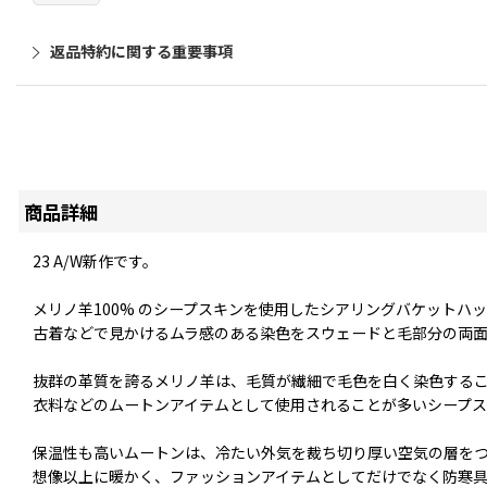
返品特約に関する重要事項
商品詳細
23 A/W新作です。
メリノ羊100% のシープスキンを使用したシアリングバケットハ
古着などで見かけるムラ感のある染色をスウェードと毛部分の両面
抜群の革質を誇るメリノ羊は、毛質が繊細で毛色を白く染色する
衣料などのムートンアイテムとして使用されることが多いシープス
保温性も高いムートンは、冷たい外気を裁ち切り厚い空気の層を
想像以上に暖かく、ファッションアイテムとしてだけでなく防寒具