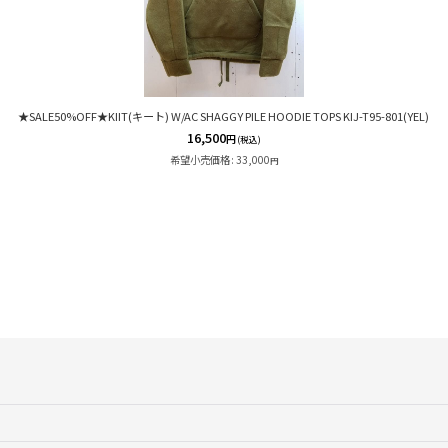
★SALE50%OFF★KIIT(キート) W/AC SHAGGY PILE HOODIE TOPS KIJ-T95-801(YEL)
16,500
円
(税込)
希望小売価格
:
33,000
円