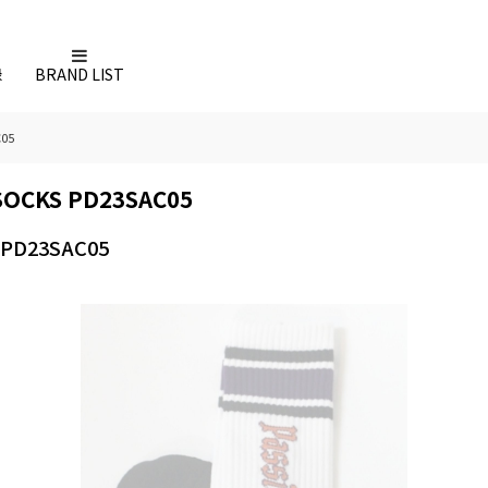
録
BRAND LIST
C05
SOCKS PD23SAC05
 PD23SAC05