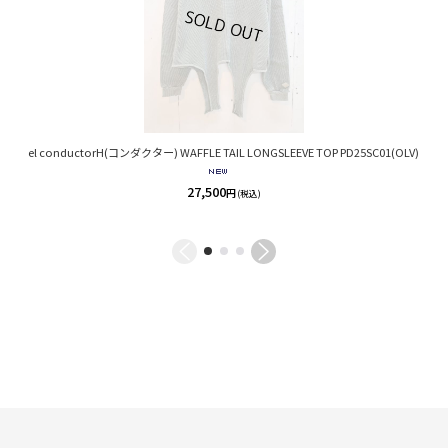
el conductorH(コンダクター) WAFFLE TAIL LONGSLEEVE TOP PD25SC01(OLV)
27,500
円
(税込)