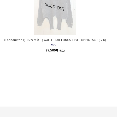
el conductorH(コンダクター) WAFFLE TAIL LONGSLEEVE TOP PD25SC01(BLK)
27,500
円
(税込)