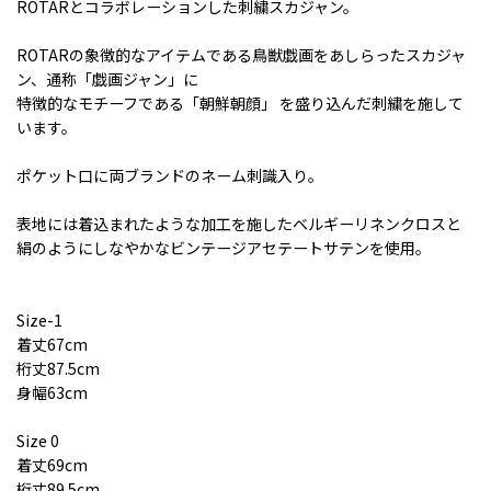
ROTARとコラボレーションした刺繍スカジャン。
ROTARの象徴的なアイテムである鳥獣戯画をあしらったスカジャ
ン、通称「戯画ジャン」に
特徴的なモチーフである「朝鮮朝顔」 を盛り込んだ刺繍を施して
います。
ポケット口に両ブランドのネーム刺識入り。
表地には着込まれたような加工を施したベルギーリネンクロスと
絹のようにしなやかなビンテージアセテートサテンを使用。
Size-1
着丈67cm
桁丈87.5cm
身幅63cm
Size 0
着丈69cm
桁丈89.5cm