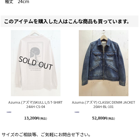
袖丈 24cm
このアイテムを購入した人はこんな商品も買っています。
Azuma.(アズマ)SKULL L/S T-SHIRT
Azuma.(アズマ) CLASSIC DENIM JACKET
24AH-CS-04
20AH-BL-101
13,200
52,800
円
円
(税込)
(税込)
サイズのご相談等、ご気軽にお問合せ下さい。