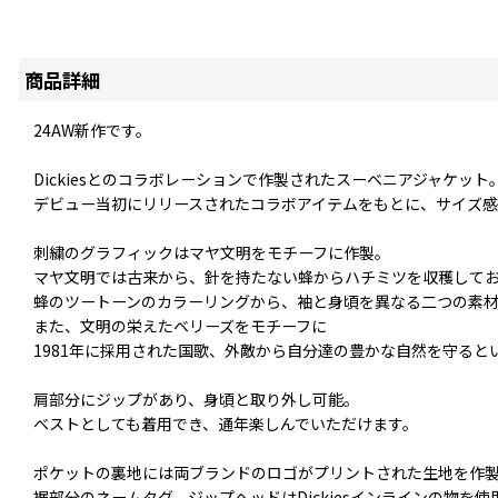
商品詳細
24AW新作です。
Dickiesとのコラボレーションで作製されたスーベニアジャケット
デビュー当初にリリースされたコラボアイテムをもとに、サイズ感
刺繍のグラフィックはマヤ文明をモチーフに作製。
マヤ文明では古来から、針を持たない蜂からハチミツを収穫して
蜂のツートーンのカラーリングから、袖と身頃を異なる二つの素
また、文明の栄えたベリーズをモチーフに
1981年に採用された国歌、外敵から自分達の豊かな自然を守るという”La
肩部分にジップがあり、身頃と取り外し可能。
ベストとしても着用でき、通年楽しんでいただけます。
ポケットの裏地には両ブランドのロゴがプリントされた生地を作
裾部分のネームタグ、ジップヘッドはDickiesインラインの物を使