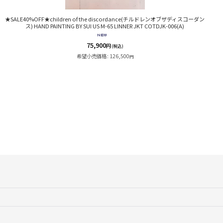
★SALE40%OFF★children of the discordance(チルドレンオブザディスコーダン
ス) HAND PAINTING BY SUI US M-65 LINNER JKT COTDJK-006(A)
75,900
円
(税込)
希望小売価格
:
126,500
円