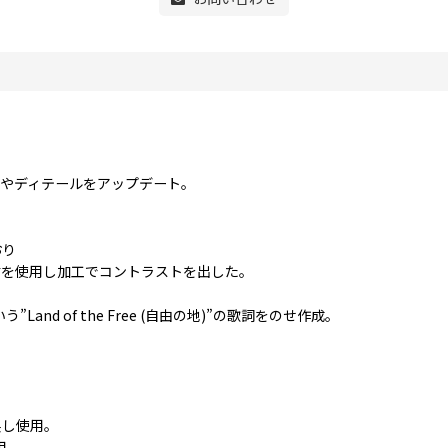
。
やディテールをアップデート。
おり
材を使用し加工でコントラストを出した。
nd of the Free (自由の地)”の歌詞をのせ作成。
製し使用。
用。