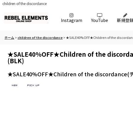
children of the discordance
Instagram
YouTube
新規登
ホーム
>
children of the discordance
>
★SALE40%OFF★Children of the disco
★SALE40%OFF★Children of the disc
(BLK)
★SALE40%OFF★Children of the discordan