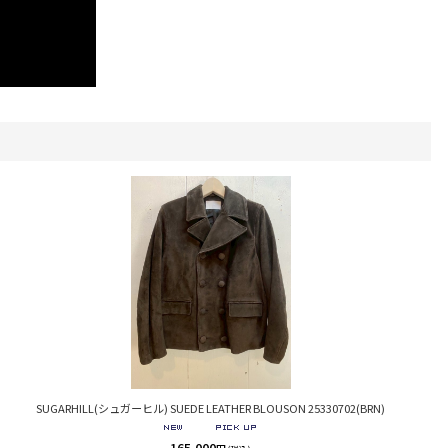
SUGARHILL(シュガーヒル) SUEDE LEATHER BLOUSON 25330702(BRN)
165,000