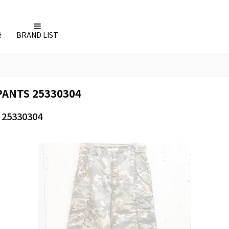
録
BRAND LIST
ANTS 25330304
25330304