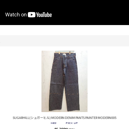
。
SUGARHILL(シュガーヒル) MODERN DENIM PANTS PAINTER MODERN005
46,200