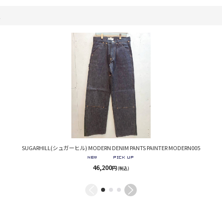
。
SUGARHILL(シュガーヒル) MODERN DENIM PANTS PAINTER MODERN005
46,200
円
(税込)