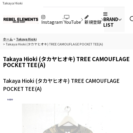
Takaya Hioki
BRAND
Instagram
YouTube
新規登録
LIST
ホーム
>
Takaya Hioki
>
Takaya Hioki (タカヤヒオキ) TREE CAMOUFLAGE POCKET TEE(A)
Takaya Hioki (タカヤヒオキ) TREE CAMOUFLAGE
POCKET TEE(A)
Takaya Hioki (タカヤヒオキ) TREE CAMOUFLAGE
POCKET TEE(A)