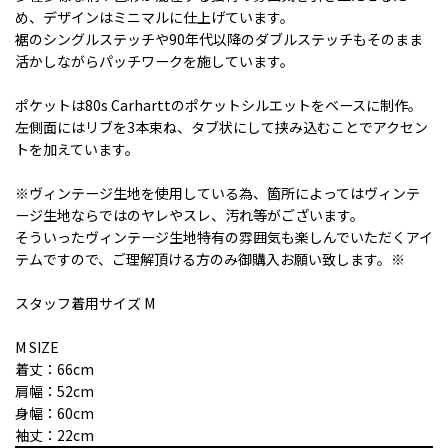
め、デザインはミニマルに仕上げています。
裾のシングルステッチや90年代以降のダブルステッチもそのまま
活かしながらパッチワークを施しています。
ポケットは80s Carharttのポケットシルエットをベースに制作。
左側⾯にはリブを3本束ね、タブ状にして挟み込むことでアクセン
トを加えています。
※ヴィンテージ生地を使用している為、箇所によってはヴィンテ
ージ生地ならではのヤレやスレ、汚れ等がございます。
そういったヴィンテージ生地特有の雰囲気も楽しんでいただくアイ
テムですので、ご理解頂ける方のみ御購入お願い致します。※
スタッフ着用サイズ M
M SIZE
着丈：66cm
肩幅：52cm
身幅：60cm
袖丈：22cm