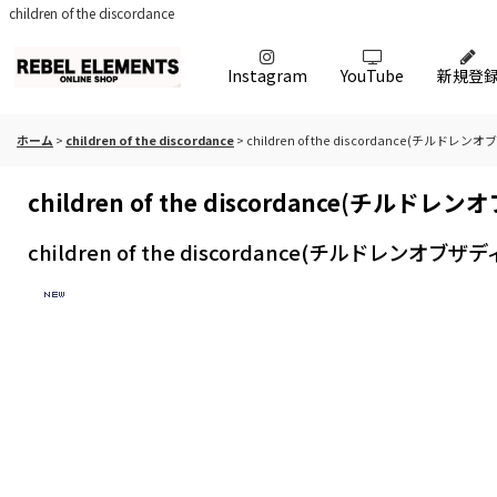
children of the discordance
Instagram
YouTube
新規登
ホーム
>
children of the discordance
>
children of the discordance(チルドレン
children of the discordance(チルドレ
children of the discordance(チルドレンオブザデ