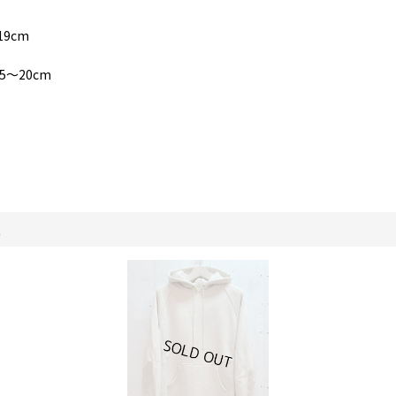
19cm
15〜20cm
。