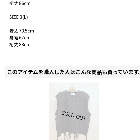
桁丈 86cm
SIZE 3(L)
着丈 73.5cm
身幅 67cm
桁丈 88cm
このアイテムを購入した人はこんな商品も買っています