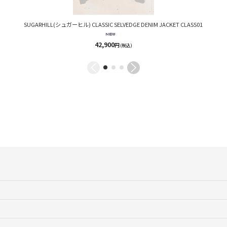
SUGARHILL(シュガーヒル) CLASSIC SELVEDGE DENIM JACKET CLASS01
42,900
円
(税込)