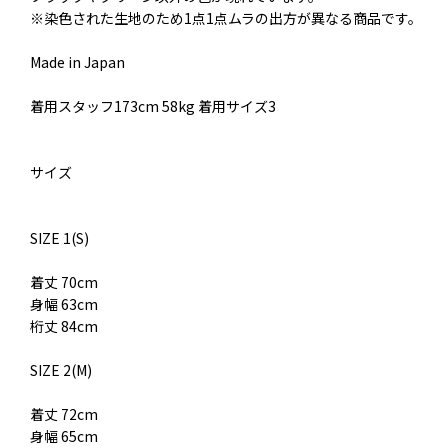
※染色された生地のため1点1点ムラの出方が異なる商品です。
Made in Japan
着用スタッフ173cm 58kg 着用サイズ3
サイズ
SIZE 1(S)
着丈 70cm
身幅 63cm
桁丈 84cm
SIZE 2(M)
着丈 72cm
身幅 65cm