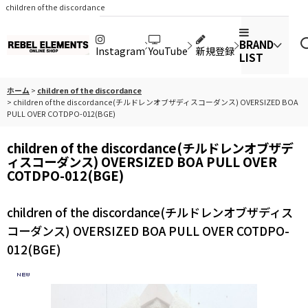
children of the discordance
BRAND
Instagram
YouTube
新規登録
LIST
ホーム
>
children of the discordance
>
children of the discordance(チルドレンオブザディスコーダンス) OVERSIZED BOA
PULL OVER COTDPO-012(BGE)
children of the discordance(チルドレンオブザデ
ィスコーダンス) OVERSIZED BOA PULL OVER
COTDPO-012(BGE)
children of the discordance(チルドレンオブザディス
コーダンス) OVERSIZED BOA PULL OVER COTDPO-
012(BGE)