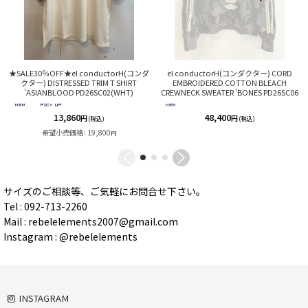
★SALE30％OFF★el conductorH(コンダ
el conductorH(コンダクター) CORD
クター) DISTRESSED TRIM T SHIRT
EMBROIDERED COTTON BLEACH
'ASIANBLOOD PD26SC02(WHT)
CREWNECK SWEATER 'BONES PD26SC06
13,860
48,400
円
円
(税込)
(税込)
希望小売価格
:
19,800
円
サイズのご相談等、ご気軽にお問合せ下さい。
Tel : 092-713-2260
Mail : rebelelements2007@gmail.com
Instagram : @rebelelements
INSTAGRAM