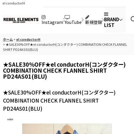
el conductorH
BRAND
Instagram
YouTube
新規登録
LIST
ホーム
>
el conductorH
>
★SALE30%OFF★el conductorH(コンダクター) COMBINATION CHECK FLANNEL
SHIRT PD24AS01(BLU)
★SALE30%OFF★el conductorH(コンダクター)
COMBINATION CHECK FLANNEL SHIRT
PD24AS01(BLU)
★SALE30%OFF★el conductorH(コンダクター)
COMBINATION CHECK FLANNEL SHIRT
PD24AS01(BLU)