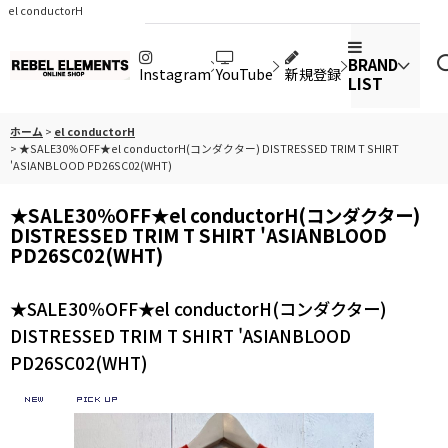
el conductorH
BRAND
Instagram
YouTube
新規登録
LIST
ホーム
>
el conductorH
>
★SALE30％OFF★el conductorH(コンダクター) DISTRESSED TRIM T SHIRT
'ASIANBLOOD PD26SC02(WHT)
★SALE30％OFF★el conductorH(コンダクター)
DISTRESSED TRIM T SHIRT 'ASIANBLOOD
PD26SC02(WHT)
★SALE30％OFF★el conductorH(コンダクター)
DISTRESSED TRIM T SHIRT 'ASIANBLOOD
PD26SC02(WHT)