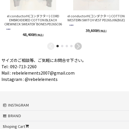
el conductorH(コンダクター) CORD
el conductorH(コンダクター) COTTON
EMBROIDERED COTTON BLEACH
WESTERN SWITCH VEST PD26SJ06(BGE)
CREWNECK SWEATER 'BONES PD26SC06
39,600
円
(税込)
48,400
円
(税込)
サイズのご相談等、ご気軽にお問合せ下さい。
Tel : 092-713-2260
Mail : rebelelements2007@gmail.com
Instagram : @rebelelements
INSTAGRAM
BRAND
Shoping Cart