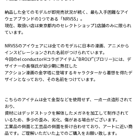
納品した全てのモデルが即完売状況が続く、最も入手困難なアイ
ウェアブランドの1つである「NRVSS」。
現在、取扱い店は東京都内のセレクトショップ1店舗のみに限られ
ています。
NRVSSのアイウェアには全てのモデルに日本の漫画、アニメから
インスピレーションされた名前がつけられています。
今回のel conductorHコラボアイテム"BROLY"(ブロリー)には、デ
ザイナーの長嶺氏が幼少期に熱狂した
アクション漫画の金字塔に登場するキャラクターから着想を得たデ
ザインとなっており、その名前をつけています。
こちらのアイテムは全て金型などを使用せず、一点一点造形されて
おり、
資材にはデッドストックを解体したメガネを加工して制作されて
いるため、多少の歪み、劣化、傷がある場合がございます。
工業品の側面と工芸品の側面を掛け合わせており、アートに近い商
品です。ご理解いただいた上でのご購入をお願い致します。