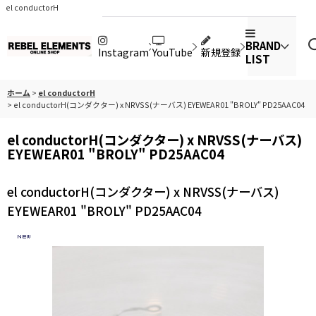
el conductorH
BRAND
Instagram
YouTube
新規登録
LIST
ホーム
>
el conductorH
>
el conductorH(コンダクター) x NRVSS(ナーバス) EYEWEAR01 "BROLY" PD25AAC04
el conductorH(コンダクター) x NRVSS(ナーバス)
EYEWEAR01 "BROLY" PD25AAC04
el conductorH(コンダクター) x NRVSS(ナーバス)
EYEWEAR01 "BROLY" PD25AAC04