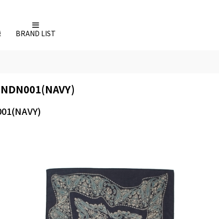
録
BRAND LIST
NDN001(NAVY)
1(NAVY)