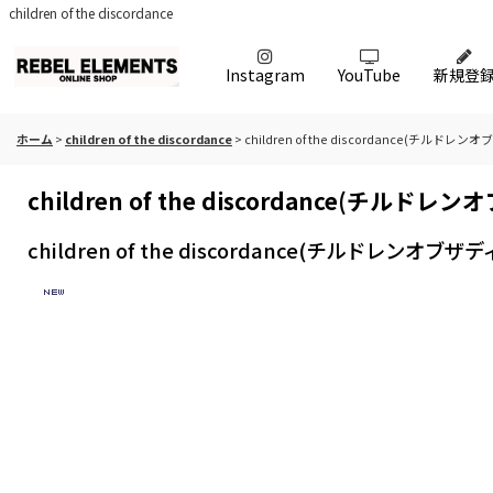
children of the discordance
Instagram
YouTube
新規登
ホーム
>
children of the discordance
>
children of the discordance(チルドレン
children of the discordance(チルドレ
children of the discordance(チルドレンオブザデ