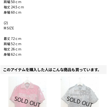
肩幅 50ｃｍ
袖丈 24.5ｃｍ
身幅 60ｃｍ
(2)
M SIZE
着丈 72ｃｍ
肩幅 52ｃｍ
袖丈 26ｃｍ
身幅 62ｃｍ
このアイテムを購入した人はこんな商品も買っています。