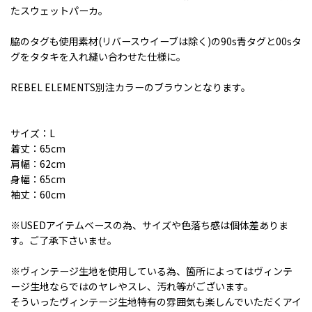
たスウェットパーカ。
脇のタグも使用素材(リバースウイーブは除く)の90s青タグと00sタ
グをタタキを入れ縫い合わせた仕様に。
REBEL ELEMENTS別注カラーのブラウンとなります。
サイズ：L
着丈：65cm
肩幅：62cm
身幅：65cm
袖丈：60cm
※USEDアイテムベースの為、サイズや色落ち感は個体差ありま
す。ご了承下さいませ。
※ヴィンテージ生地を使用している為、箇所によってはヴィンテ
ージ生地ならではのヤレやスレ、汚れ等がございます。
そういったヴィンテージ生地特有の雰囲気も楽しんでいただくアイ