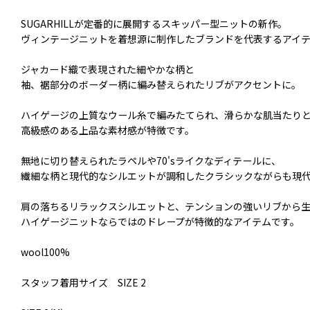
SUGARHILLが定番的に展開するスキッパー型ニットの新作。
ヴィンテージニットを着想源に制作したブランドを代表するアイ
ジャカード織で表現された細やかな柄と
袖、裾部分のボーダー柄に編み替えられたリブがアクセントに。
ハイゲージの上質なウール糸で編みたてられ、滑らかな肌当たり
高級感のある上品な素材感が特徴です。
無地に切り替えられたラペルや70'sライクなディテールに、
繊細な柄と現代的なシルエットが調和したクラシックながらも現
肩の落ちるリラックスシルエットと、テンションの強いリブから
ハイゲージニットならではのドレープが特徴的なアイテムです。
wool100%
スタッフ着用サイズ SIZE 2