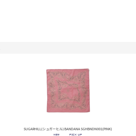
。
SUGARHILL(シュガーヒル) BANDANA SGHBNDN001(PINK)