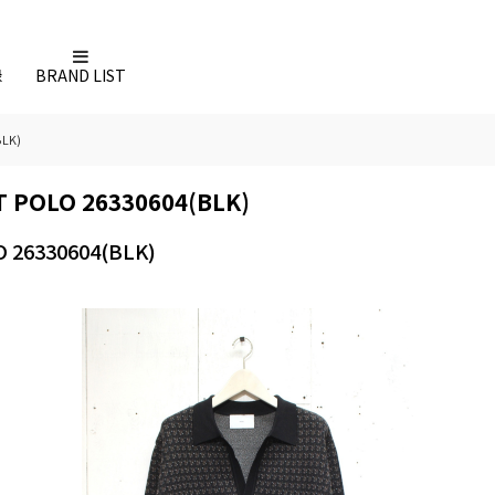
録
BRAND LIST
LK)
POLO 26330604(BLK)
26330604(BLK)